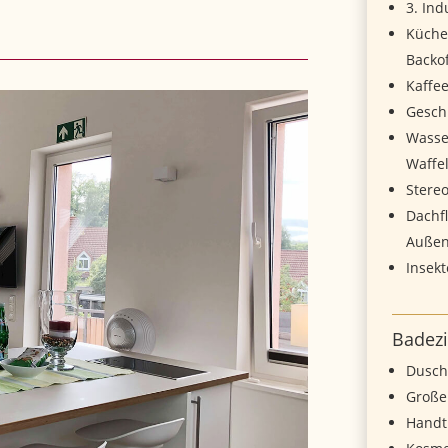
3. Ind
Küche
Backo
Kaffe
Geschi
Wasser
Waffe
Stere
Dachf
Außen
Insekt
Badez
Dusc
Große
Handt