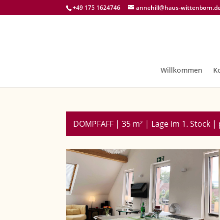
+49 175 1624746
annehill@haus-wittenborn.d
Willkommen
K
DOMPFAFF | 35 m² | Lage im 1. Stock |