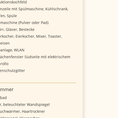
uktionskochfeld
nzeile mit Spülmaschine, Kühlschrank,
fen, Spüle
emaschine (Pulver oder Pad)
rr, Gläser, Bestecke
kocher, Eierkocher, Mixer, Toaster,
leisen
oanlage, WLAN
lächenfenster Südseite mit elektrischem
rollo
enschutzgitter
immer
hbad
r, beleuchteter Wandspiegel
uchwärmer, Haartrockner