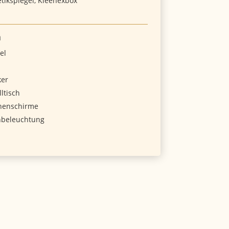
tikspiegel, Kleenexbox
n
el
ker
lltisch
nenschirme
beleuchtung