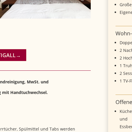
Großer
Eigene
Wohn-
Doppel
2 Nac
HTIGALL→
2 Hoc
1 Tru
2 Sess
1 TV-
 Endreinigung, MwSt. und
g mit Handtuchwechsel.
Offene
Küchen
und
Essbe
irrtücher, Spülmittel und Tabs werden