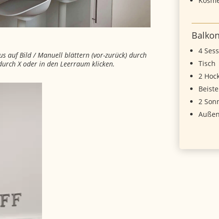
Kosme
Balko
4 Sess
 auf Bild / Manuell blättern (vor-zurück) durch
Tisch
 durch X oder in den Leerraum klicken.
2 Hoc
Beiste
2 Son
Außen