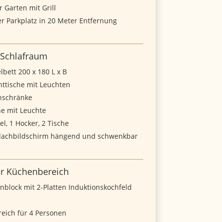
 Garten mit Grill
r Parkplatz in 20 Meter Entfernung
Schlafraum
bett 200 x 180 L x B
httische mit Leuchten
hschränke
he mit Leuchte
el, 1 Hocker, 2 Tische
Flachbildschirm hängend und schwenkbar
r Küchenbereich
block mit 2-Platten Induktionskochfeld
reich für 4 Personen